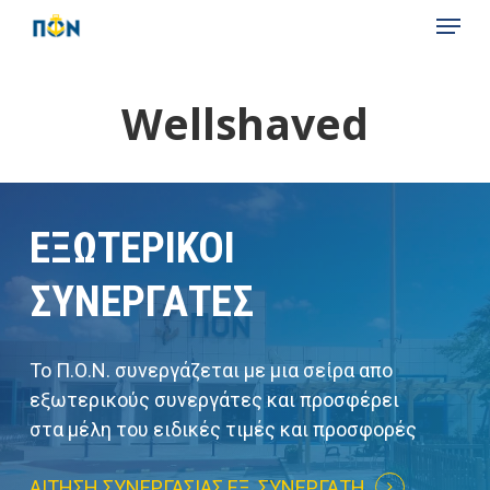
Skip
Menu
to
main
content
Wellshaved
ΕΞΩΤΕΡΙΚΟΙ
ΣΥΝΕΡΓΑΤΕΣ
Το Π.Ο.Ν. συνεργάζεται με μια σείρα απο
εξωτερικούς συνεργάτες και προσφέρει
στα μέλη του ειδικές τιμές και προσφορές
ΑΊΤΗΣΗ ΣΥΝΕΡΓΑΣΊΑΣ ΕΞ. ΣΥΝΕΡΓΆΤΗ