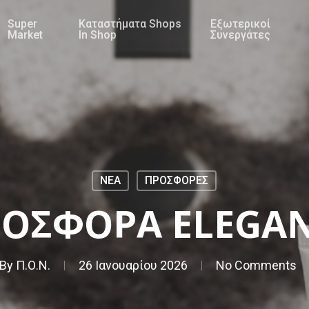
Super
Καταστήματα Shops
Εξωτερικοί
Market
In Shop
Συνεργάτες
NEA
ΠΡΟΣΦΟΡΕΣ
ΟΣΦΟΡΑ ELEGA
By
Π.Ο.Ν.
26 Ιανουαρίου 2026
No Comments