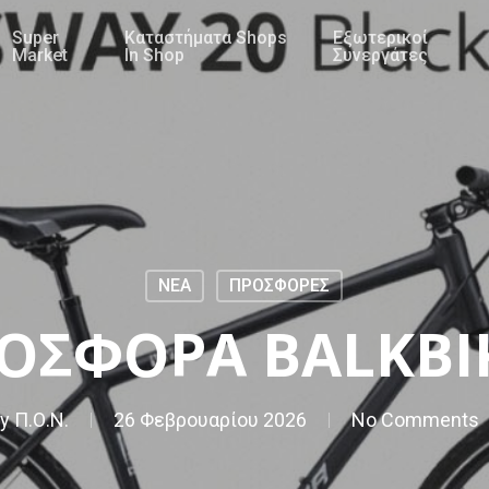
Super
Καταστήματα Shops
Εξωτερικοί
Market
In Shop
Συνεργάτες
NEA
ΠΡΟΣΦΟΡΕΣ
ΟΣΦΟΡΑ BALKBI
y
Π.Ο.Ν.
26 Φεβρουαρίου 2026
No Comments